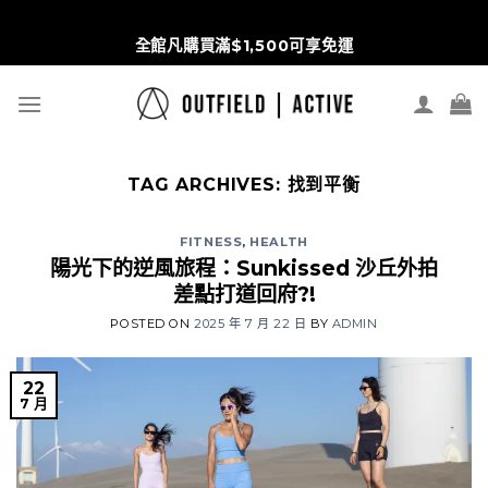
S
Wd5pbRHRi3Nrt1vmPx6ipZVVKlOhVqpYREulGC8scr4
t
全館凡購買滿$1,500可享免運
c
TAG ARCHIVES:
找到平衡
FITNESS
,
HEALTH
陽光下的逆風旅程：Sunkissed 沙丘外拍
差點打道回府?!
POSTED ON
2025 年 7 月 22 日
BY
ADMIN
22
7 月