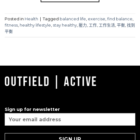
Posted in
Health
|
Tagged
balanced life
,
exercise
,
find balance
,
fitness
,
healthy lifestyle
,
stay healthy
,
壓力
,
工作
,
工作生活
,
平衡
,
找到
平衡
Sign up for newsletter