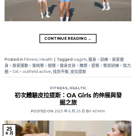
CONTINUE READING
→
Posted in
Fitness
,
Health
|
Tagged
oagirls
,
健身，訓練，居家健
身，居家運動，蜜桃臀，翹臀，健身女孩，雕塑，提臀，臀部訓練，阻力
圈，OA，outfield active
,
找到平衡
,
皮拉提斯
FITNESS
,
HEALTH
初次體驗皮拉提斯：OA Girls 的伸展與發
掘之旅
POSTED ON
2025 年 6 月 25 日
BY
ADMIN
25
6 月