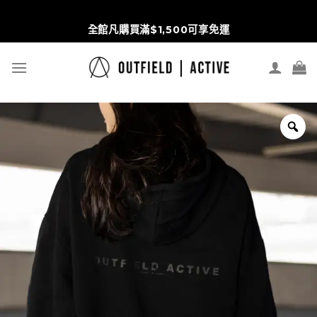
S
Wd5pbRHRi3Nrt1vmPx6ipZVVKlOhVqpYREulGC8scr4
t
全館凡購買滿$1,500可享免運
c