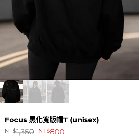
Focus 黑化寬版帽T (unisex)
原
目
1,350
800
NT$
NT$
始
前