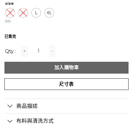
size
價
價
格：
格：
S
M
L
XL
NT$1,350。
NT$800。
清除
已售完
Focus 黑化寬版帽T (unisex) 數量
加入購物車
尺寸表
商品描述
布料與清洗方式