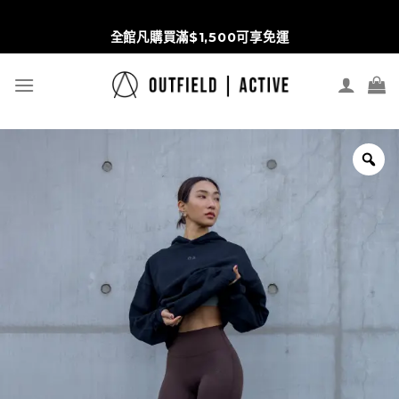
S
Wd5pbRHRi3Nrt1vmPx6ipZVVKlOhVqpYREulGC8scr4
t
全館凡購買滿$1,500可享免運
c