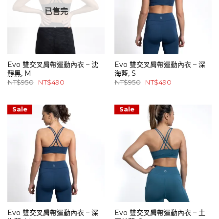
已售完
Evo 雙交叉肩帶運動內衣 – 沈
Evo 雙交叉肩帶運動內衣 – 深
靜黑, M
海藍, S
原
目
原
目
NT$
950
NT$
490
NT$
950
NT$
490
始
前
始
前
價
價
價
價
格：
格：
格：
格：
NT$950。
NT$490。
NT$950。
NT$490。
Sale
Sale
Evo 雙交叉肩帶運動內衣 – 深
Evo 雙交叉肩帶運動內衣 – 土