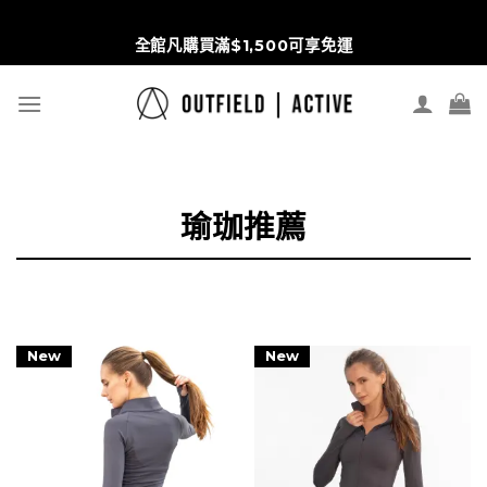
S
Wd5pbRHRi3Nrt1vmPx6ipZVVKlOhVqpYREulGC8scr4
t
全館凡購買滿$1,500可享免運
c
瑜珈推薦
New
New