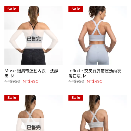
價
價
價
價
格：
格：
格：
格：
NT$950。
NT$490。
NT$950。
NT$490。
Sale
Sale
已售完
Muse 細肩帶運動內衣 – 沈靜
Infinite 交叉寬肩帶運動內衣 –
黑, M
暖石灰, M
原
目
原
目
NT$
950
NT$
490
NT$
950
NT$
490
始
前
始
前
價
價
價
價
格：
格：
格：
格：
NT$950。
NT$490。
NT$950。
NT$490。
Sale
Sale
已售完