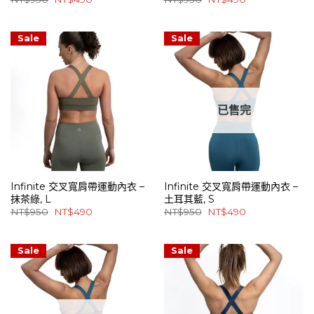
始
前
始
前
價
價
價
價
格：
格：
格：
格：
NT$950。
NT$490。
NT$950。
NT$490。
Sale
Sale
已售完
Infinite 交叉寬肩帶運動內衣 –
Infinite 交叉寬肩帶運動內衣 –
抹茶綠, L
土耳其藍, S
原
目
原
目
NT$
950
NT$
490
NT$
950
NT$
490
始
前
始
前
價
價
價
價
格：
格：
格：
格：
NT$950。
NT$490。
NT$950。
NT$490。
Sale
Sale