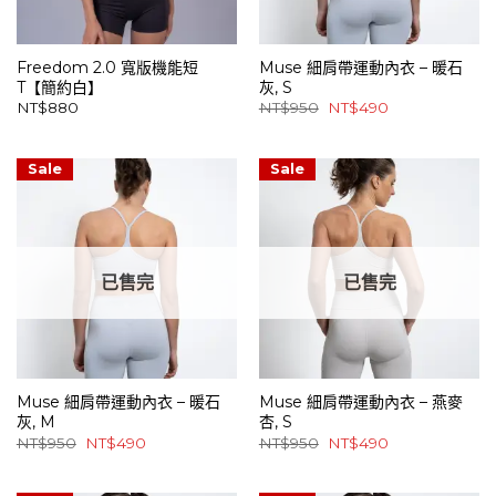
Freedom 2.0 寬版機能短
Muse 細肩帶運動內衣 – 暖石
T【簡約白】
灰, S
原
目
NT$
880
NT$
950
NT$
490
始
前
價
價
格：
格：
NT$950。
NT$490。
Sale
Sale
已售完
已售完
Muse 細肩帶運動內衣 – 暖石
Muse 細肩帶運動內衣 – 燕麥
灰, M
杏, S
原
目
原
目
NT$
950
NT$
490
NT$
950
NT$
490
始
前
始
前
價
價
價
價
格：
格：
格：
格：