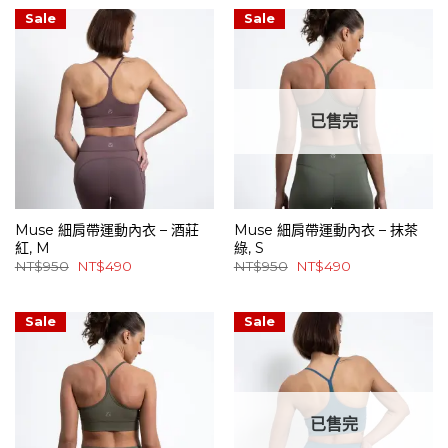
格：
格：
格：
格：
NT$950。
NT$490。
NT$950。
NT$490。
Sale
Sale
已售完
Muse 細肩帶運動內衣 – 酒莊
Muse 細肩帶運動內衣 – 抹茶
紅, M
綠, S
原
目
原
目
NT$
950
NT$
490
NT$
950
NT$
490
始
前
始
前
價
價
價
價
格：
格：
格：
格：
NT$950。
NT$490。
NT$950。
NT$490。
Sale
Sale
已售完