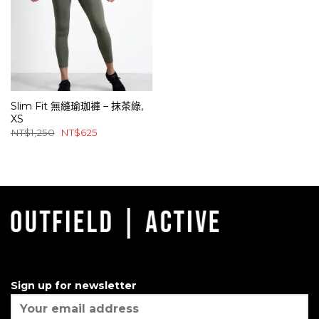
Slim Fit 無縫瑜珈褲 – 抹茶綠,
XS
原
目
NT$
1,250
NT$
625
始
前
價
價
格：
格：
NT$1,250。
NT$625。
Sign up for newsletter