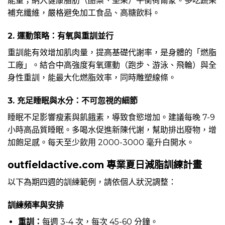
能量；納入健康脂肪（酪梨、堅果）平衡荷爾蒙。多吃蔬果
補充纖維，嚴格避免加工食品、高糖飲料。
2. 運動策略：有氧與重訓並行
重訓能有效增加肌肉量，提高基礎代謝率，是身體的「燃脂
工廠」。結合中高強度有氧運動（跑步、游泳、飛輪）與全
身性重訓，能最大化燃脂效率，同時雕塑線條。
3. 充足睡眠與水分：不可忽視的細節
睡眠不足影響瘦素與飢餓素，導致食慾增加。建議每晚 7-9
小時高品質睡眠。多喝水促進新陳代謝，幫助排出廢物，增
加飽足感。每天至少飲用 2000-3000 毫升白開水。
outfieldactive.com 專業夏日減脂訓練計畫
以下為期四週的訓練範例，請依個人狀況調整：
訓練頻率與安排
重訓：
每週 3-4 次，每次 45-60 分鐘。