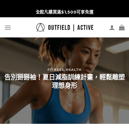
S
Wd5pbRHRi3Nrt1vmPx6ipZVVKlOhVqpYREulGC8scr4
t
全館凡購買滿$1,500可享免運
c
FITNESS
,
HEALTH
告別掰掰袖！夏日減脂訓練計畫，輕鬆雕塑
理想身形