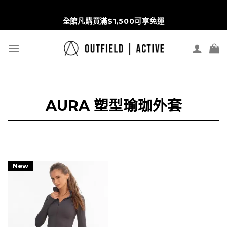
S
Wd5pbRHRi3Nrt1vmPx6ipZVVKlOhVqpYREulGC8scr4
t
全館凡購買滿$1,500可享免運
c
AURA 塑型瑜珈外套
New