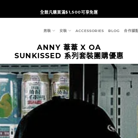
全館凡購買滿$1,500可享免運
t
男裝
女裝
ACCESSORIES
BLOG
合作據
ANNY 葦葦 X OA
SUNKISSED 系列套裝團購優惠